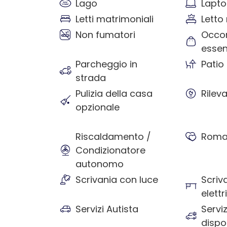
Lago
Lapto
Letti matrimoniali
Letto
Non fumatori
Occor
essen
Parcheggio in
Patio
strada
Pulizia della casa
Rilev
opzionale
Riscaldamento /
Roma
Condizionatore
autonomo
Scrivania con luce
Scriv
elettr
Servizi Autista
Servi
dispon