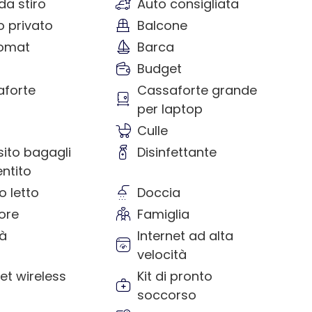
da stiro
Auto consigliata
 privato
Balcone
omat
Barca
Budget
forte
Cassaforte grande
per laptop
Culle
ito bagagli
Disinfettante
ntito
o letto
Doccia
tore
Famiglia
tà
Internet ad alta
velocità
net wireless
Kit di pronto
soccorso