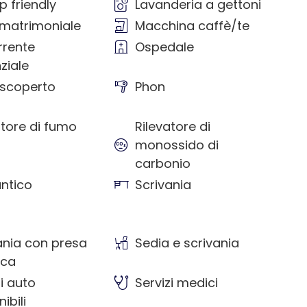
p friendly
Lavanderia a gettoni
 matrimoniale
Macchina caffè/te
rente
Ospedale
ziale
 scoperto
Phon
atore di fumo
Rilevatore di
monossido di
carbonio
ntico
Scrivania
ania con presa
Sedia e scrivania
ica
zi auto
Servizi medici
ibili