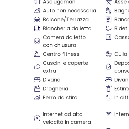
Asciugamani
Asse 
Auto non necessaria
Bagno
Balcone/Terrazza
Banc
Biancheria da letto
Bidet
Camera da letto
Cassa
con chiusura
Centro fitness
Culla
Cuscini e coperte
Depos
extra
conse
Divano
Divan
Drogheria
Estin
Ferro da stiro
In cit
Internet ad alta
Inter
velocità in camera