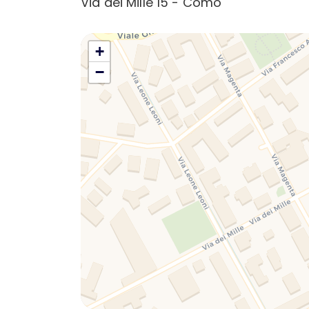
Via dei Mille 15 - Como
+
−