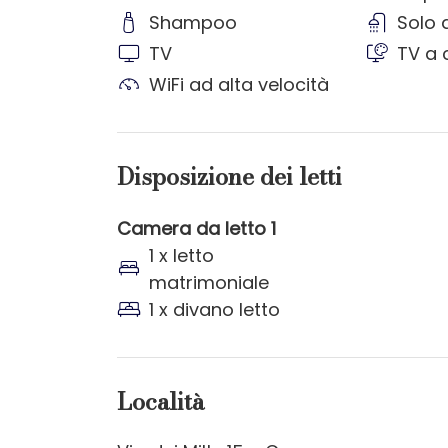
Shampoo
Solo 
TV
TV a 
WiFi ad alta velocità
Disposizione dei letti
Camera da letto 1
1 x letto
matrimoniale
1 x divano letto
Località