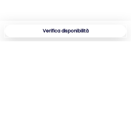
Verifica disponibilità
Comorooms un progetto di Alca s.r.l.
Via Tommaso Grossi 14, Como (CO) – +39 031
306901 – P.IVA 03921360131
info@comorooms.com
Cookie Policy
– Privacy Policy