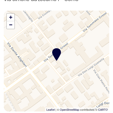
+
−
Leaflet
| ©
OpenStreetMap
contributors ©
CARTO