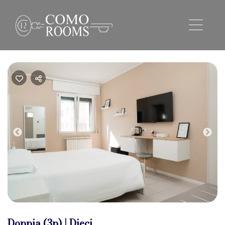
Previous
Nex
Doppia (3p) | Dieci